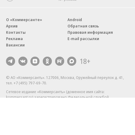
О «Коммерсанте»
Android
Архив
Обратная связь
Контакты
Правовая информация
Реклама
E-mail рассылки
Вакансии
18+
© АО «Коммерсантъ». 127006, Москва, Оружейный переулок д. 41,
тел. +7 (495) 797-69-70.
Сетевое издание «Коммерсантъ» (доменное имя сайта:
kommersant.ru) зарегистрировано Федеральной службой
по надзору в сфере связи, информационных технологий и массовых
коммуникаций (Роскомнадзор), регистрационный номер и дата
принятия решения о регистрации: серия
Эл № ФС77-76922
от 11 октября 2019 г.
Партнерские проекты/материалы, новости компаний, материалы
с пометкой «Промо» и «Официальное сообщение» опубликованы