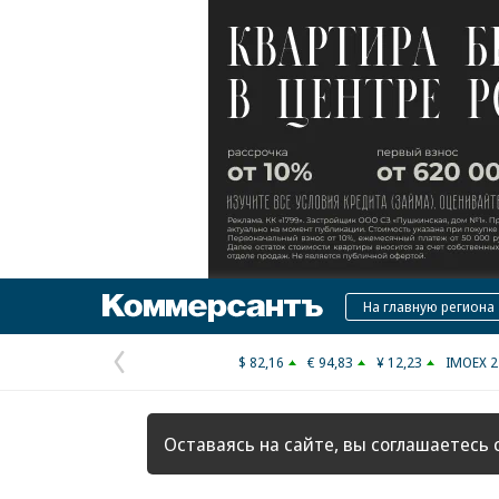
Коммерсантъ
На главную региона
$ 82,16
€ 94,83
¥ 12,23
IMOEX 2
Предыдущая
страница
Оставаясь на сайте, вы соглашаетесь 