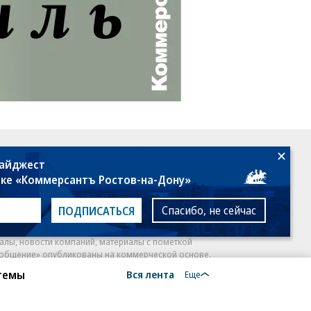
18+
дайджест
лке «Коммерсантъ Ростов-на-Дону»
Спасибо, не сейчас
ПОДПИСАТЬСЯ
алы, новости компаний, материалы с пометкой
общение» опубликованы на коммерческой основе.
 темы
Вся лента
ся рекомендательные технологии.
Подробнее
Еще