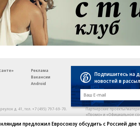
санте»
Реклама
Обратная связь
Подпишитесь на 
Вакансии
Правовая информация
новостей в рассы
Android
E-mail рассылки
реулок д. 41,
тел. +7 (495) 797-69-70.
Партнерские проекты/матери
«Промо» и «Официальное со
а: kommersant.ru) зарегистрировано
инляндии предложил Евросоюзу обсудить с Россией две
нформационных технологий
На kommersant.ru применяют
ционный номер и дата принятия
1 октября 2019 г.