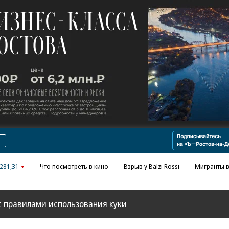
Реклама в «Ъ» www.kommersant.ru/ad
281,31
Что посмотреть в кино
Взрыв у Balzi Rossi
Мигранты в
с
правилами использования куки