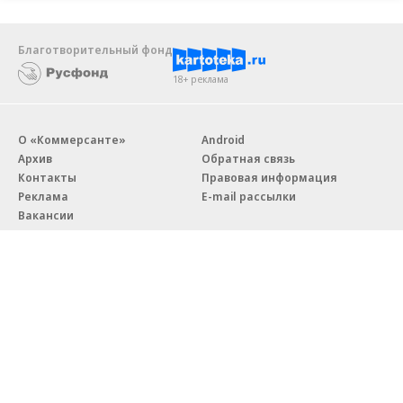
Благотворительный фонд
18+ реклама
О «Коммерсанте»
Android
Архив
Обратная связь
Контакты
Правовая информация
Реклама
E-mail рассылки
Вакансии
18+
© АО «Коммерсантъ». 127006, Москва, Оружейный переулок д. 41,
тел. +7 (495) 797-69-70.
Сетевое издание «Коммерсантъ» (доменное имя сайта:
kommersant.ru) зарегистрировано Федеральной службой
по надзору в сфере связи, информационных технологий и массовых
коммуникаций (Роскомнадзор), регистрационный номер и дата