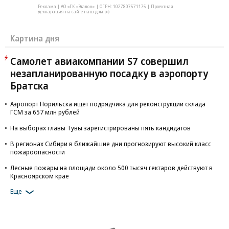
Реклама | АО «ГК «Эталон» | ОГРН: 1027807571175 | Проектная
декларация на сайте наш.дом.рф
Картина дня
Самолет авиакомпании S7 совершил
незапланированную посадку в аэропорту
Братска
Аэропорт Норильска ищет подрядчика для реконструкции склада
ГСМ за 657 млн рублей
На выборах главы Тувы зарегистрированы пять кандидатов
В регионах Сибири в ближайшие дни прогнозируют высокий класс
пожароопасности
Лесные пожары на площади около 500 тысяч гектаров действуют в
Красноярском крае
Еще