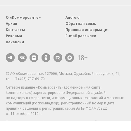
О «Коммерсанте»
Android
Архив
Обратная связь
Контакты
Правовая информация
Реклама
E-mail рассылки
Вакансии
18+
© АО «Коммерсантъ». 127006, Москва, Оружейный переулок д. 41,
тел. +7 (495) 797-69-70.
Сетевое издание «Коммерсантъ» (доменное имя сайта:
kommersant.ru) зарегистрировано Федеральной службой
по надзору в сфере связи, информационных технологий и массовых
коммуникаций (Роскомнадзор), регистрационный номер и дата
принятия решения о регистрации: серия
Эл № ФС77-76922
от 11 октября 2019 г.
Партнерские проекты/материалы, новости компаний, материалы
с пометкой «Промо» и «Официальное сообщение» опубликованы