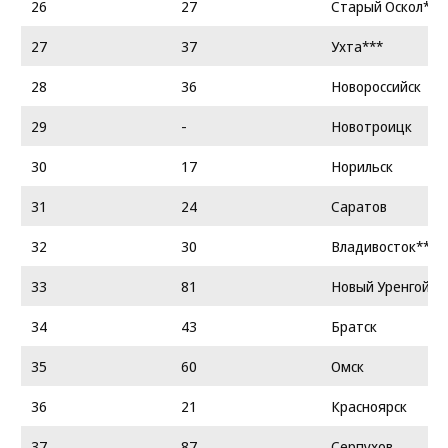
26
27
Старый Оскол***
27
37
Ухта***
28
36
Новороссийск
29
-
Новотроицк
30
17
Норильск
31
24
Саратов
32
30
Владивосток***
33
81
Новый Уренгой
34
43
Братск
35
60
Омск
36
21
Красноярск
37
87
Серпухов