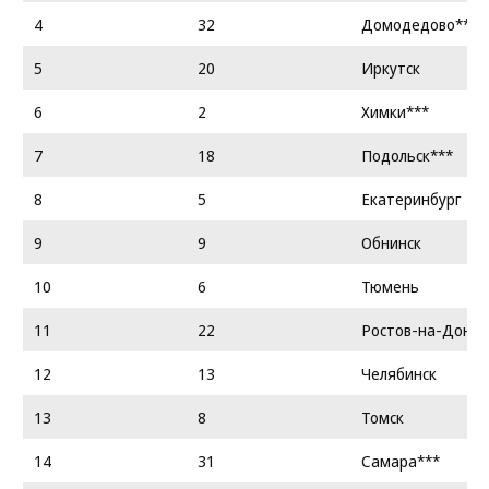
4
32
Домодедово***
5
20
Иркутск
6
2
Химки***
7
18
Подольск***
8
5
Екатеринбург
9
9
Обнинск
10
6
Тюмень
11
22
Ростов-на-Дону
12
13
Челябинск
13
8
Томск
14
31
Самара***