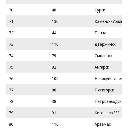
70
48
Курск
71
130
Каменск-Уральск
72
44
Пенза
73
110
Дзержинск
74
79
Смоленск
75
82
Ангарск
76
105
Новокуйбышевск
77
88
Пятигорск
78
38
Петрозаводск
79
91
Киселевск***
80
116
Арзамас