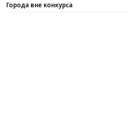
Города вне конкурса
Место, 2014
Место, 2013*
Город
1
1
Санкт-Петербург
2
2
Москва
Открыть в новом окне
* Место скорректировано в связи с изменением
методики
** Годовая заработная плата к стоимости