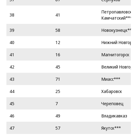
Петропавловск-
38
41
Камчатский***
39
58
Новокузнецк***
40
12
Нижний Новгоро
41
16
Магнитогорск
42
45
Великий Новгоро
43
71
Миасс***
44
25
Хабаровск
45
7
Череповец
46
49
Владикавказ
47
57
Якутск***