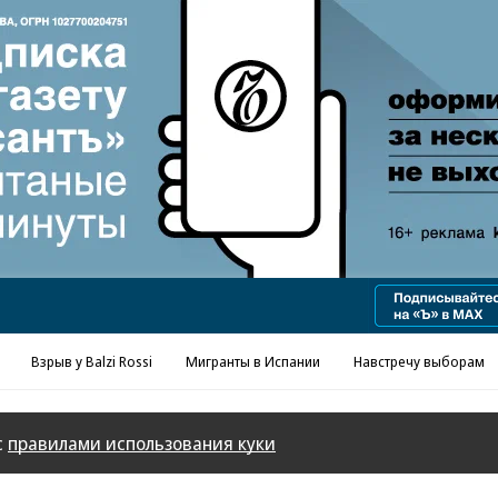
Реклама в «Ъ» www.kommersant.ru/ad
Взрыв у Balzi Rossi
Мигранты в Испании
Навстречу выборам
с
правилами использования куки