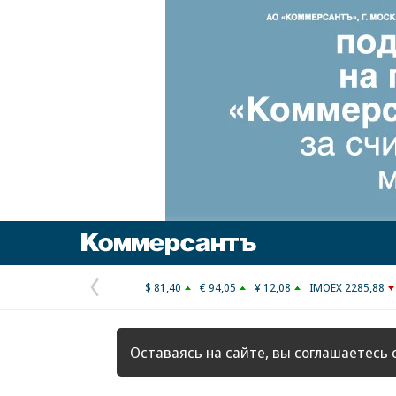
Коммерсантъ
$ 81,40
€ 94,05
¥ 12,08
IMOEX 2285,88
Предыдущая
страница
Оставаясь на сайте, вы соглашаетесь 