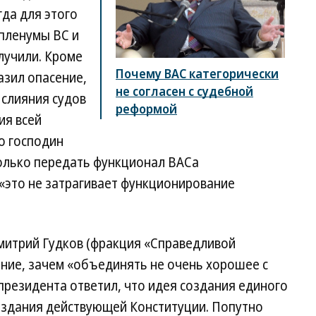
да для этого
пленумы ВС и
олучили. Кроме
Почему ВАС категорически
азил опасение,
не согласен с судебной
 слияния судов
реформой
ия всей
о господин
только передать функционал ВАСа
«это не затрагивает функционирование
итрий Гудков (фракция «Справедливой
ние, зачем «объединять не очень хорошее с
 президента ответил, что идея создания единого
оздания действующей Конституции. Попутно