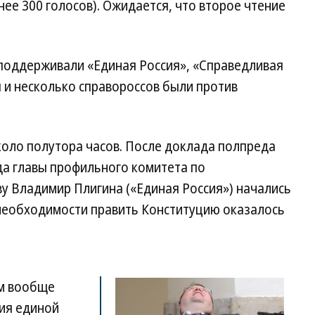
нее 300 голосов). Ожидается, что второе чтение
поддерживали «Единая Россия», «Справедливая
 и несколько справороссов были против
коло полутора часов. После доклада полпреда
да главы профильного комитета по
у Владимир Плигина («Единая Россия») начались
 необходимости править Конституцию оказалось
ем вообще
ия единой