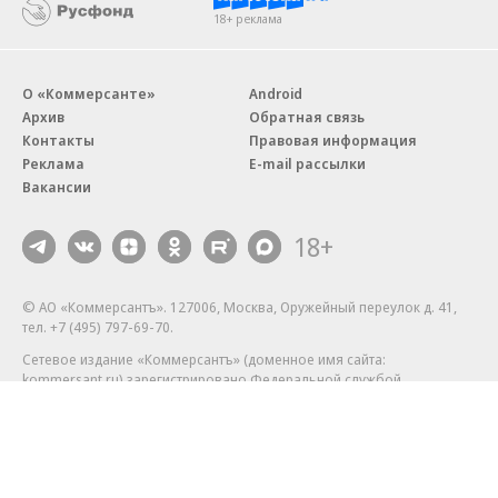
18+ реклама
О «Коммерсанте»
Android
Архив
Обратная связь
Контакты
Правовая информация
Реклама
E-mail рассылки
Вакансии
18+
© АО «Коммерсантъ». 127006, Москва, Оружейный переулок д. 41,
тел. +7 (495) 797-69-70.
Сетевое издание «Коммерсантъ» (доменное имя сайта:
kommersant.ru) зарегистрировано Федеральной службой
по надзору в сфере связи, информационных технологий и массовых
коммуникаций (Роскомнадзор), регистрационный номер и дата
принятия решения о регистрации: серия
Эл № ФС77-76922
от 11 октября 2019 г.
Партнерские проекты/материалы, новости компаний, материалы