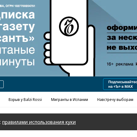
Реклама в «Ъ» www.kommersant.ru/ad
Взрыв у Balzi Rossi
Мигранты в Испании
Навстречу выборам
с
правилами использования куки