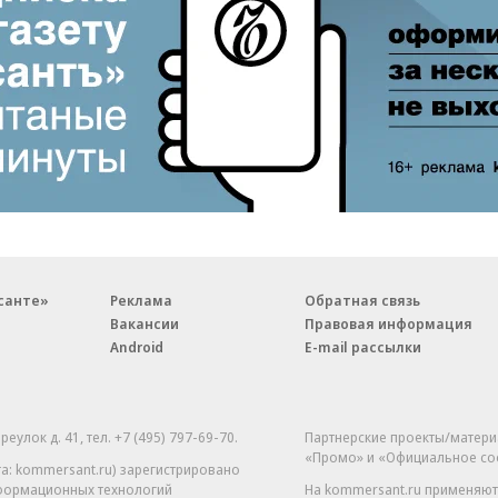
санте»
Реклама
Обратная связь
Вакансии
Правовая информация
Android
E-mail рассылки
реулок д. 41,
тел. +7 (495) 797-69-70.
Партнерские проекты/матери
«Промо» и «Официальное со
а: kommersant.ru) зарегистрировано
нформационных технологий
На kommersant.ru применяют