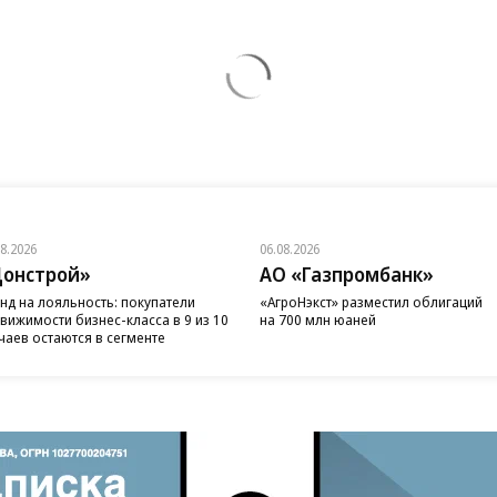
08.2026
06.08.2026
онстрой»
АО «Газпромбанк»
нд на лояльность: покупатели
«АгроНэкст» разместил облигаций
вижимости бизнес-класса в 9 из 10
на 700 млн юаней
чаев остаются в сегменте