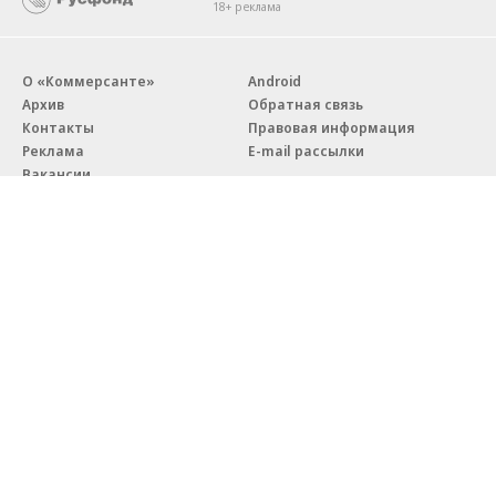
18+ реклама
О «Коммерсанте»
Android
Архив
Обратная связь
Контакты
Правовая информация
Реклама
E-mail рассылки
Вакансии
18+
© АО «Коммерсантъ». 127006, Москва, Оружейный переулок д. 41,
тел. +7 (495) 797-69-70.
Сетевое издание «Коммерсантъ» (доменное имя сайта:
kommersant.ru) зарегистрировано Федеральной службой
по надзору в сфере связи, информационных технологий и массовых
коммуникаций (Роскомнадзор), регистрационный номер и дата
принятия решения о регистрации: серия
Эл № ФС77-76922
от 11 октября 2019 г.
Партнерские проекты/материалы, новости компаний, материалы