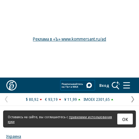
Реклама в «Ъ» www.kommersant.ru/ad
Коммерсантъ
Вход
$ 80,92
€ 93,19
¥ 11,99
IMOEX 2301,65
Предыдущая
С
страница
с
Оставаясь на сайте, вы соглашаетесь с
правилами использования
ОК
куки
Украина