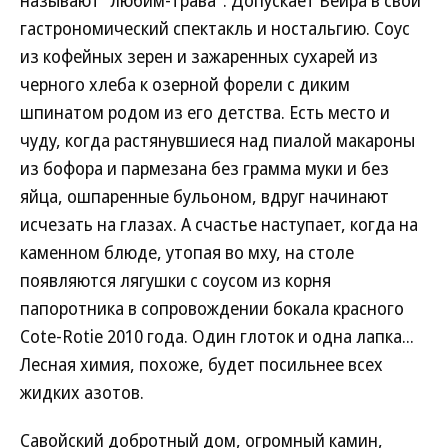
называют "любим-трава". Допускает Вейра в свой
гастрономический спектакль и ностальгию. Соус
из кофейных зерен и зажаренных сухарей из
черного хлеба к озерной форели с диким
шпинатом родом из его детства. Есть место и
чуду, когда растянувшиеся над пиалой макароны
из бофора и пармезана без грамма муки и без
яйца, ошпаренные бульоном, вдруг начинают
исчезать на глазах. А счастье наступает, когда на
каменном блюде, утопая во мху, на столе
появляются лягушки с соусом из корня
папоротника в сопровождении бокала красного
Cote-Rotie 2010 года. Один глоток и одна лапка...
Лесная химия, похоже, будет посильнее всех
жидких азотов.
Савойский добротный дом, огромный камин,