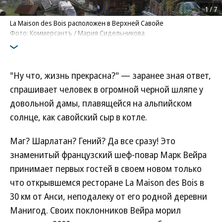
1
/
7
La Maison des Bois расположен в Верхней Савойе
Фото: Коммерсантъ / Мария Сидельникова
"Ну что, жизнь прекрасна?" — заранее зная ответ,
спрашивает человек в огромной черной шляпе у
довольной дамы, плавящейся на альпийском
солнце, как савойский сыр в котле.
Маг? Шарлатан? Гений? Да все сразу! Это
знаменитый французский шеф-повар Марк Вейра
принимает первых гостей в своем новом только
что открывшемся ресторане La Maison des Bois в
30 км от Анси, неподалеку от его родной деревни
Манигод. Своих поклонников Вейра морил