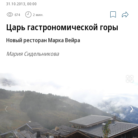
31.10.2013, 00:00
674
2 мин.
Царь гастрономической горы
Новый ресторан Марка Вейра
Мария Сидельникова
Развернуть на