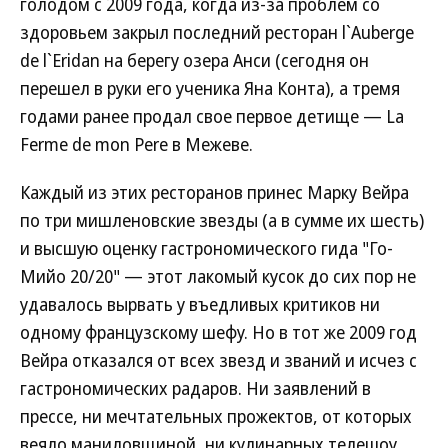
голодом с 2009 года, когда из-за проблем со
здоровьем закрыл последний ресторан l`Auberge
de l`Eridan на берегу озера Анси (сегодня он
перешел в руки его ученика Яна Конта), а тремя
годами ранее продал свое первое детище — La
Ferme de mon Pere в Межеве.
Каждый из этих ресторанов принес Марку Вейра
по три мишленовские звезды (а в сумме их шесть)
и высшую оценку гастрономического гида "Го-
Мийо 20/20" — этот лакомый кусок до сих пор не
удавалось вырвать у въедливых критиков ни
одному французскому шефу. Но в тот же 2009 год
Вейра отказался от всех звезд и званий и исчез с
гастрономических радаров. Ни заявлений в
прессе, ни мечтательных прожектов, от которых
веяло маниловщиной, ни кулинарных телешоу