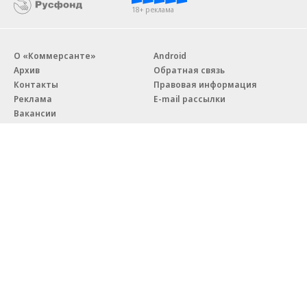
18+ реклама
О «Коммерсанте»
Android
Архив
Обратная связь
Контакты
Правовая информация
Реклама
E-mail рассылки
Вакансии
18+
© АО «Коммерсантъ». 127006, Москва, Оружейный переулок д. 41,
тел. +7 (495) 797-69-70.
Сетевое издание «Коммерсантъ» (доменное имя сайта:
kommersant.ru) зарегистрировано Федеральной службой
по надзору в сфере связи, информационных технологий и массовых
коммуникаций (Роскомнадзор), регистрационный номер и дата
принятия решения о регистрации: серия
Эл № ФС77-76922
от 11 октября 2019 г.
Партнерские проекты/материалы, новости компаний, материалы