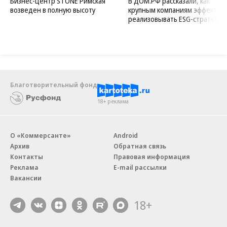
Бизнес-центр STONE Римская
В ДОМ.РФ рассказали, как
возведен в полную высоту
крупным компаниям эффектив
реализовывать ESG-стратегию
Благотворительный фонд
18+ реклама
О «Коммерсанте»
Android
Архив
Обратная связь
Контакты
Правовая информация
Реклама
E-mail рассылки
Вакансии
18+