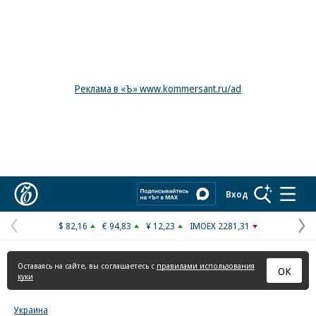
Реклама в «Ъ» www.kommersant.ru/ad
Коммерсантъ
Вход
$ 82,16
€ 94,83
¥ 12,23
IMOEX 2281,31
Предыдущая
С
страница
с
Оставаясь на сайте, вы соглашаетесь с
правилами использования
ОК
куки
Украина