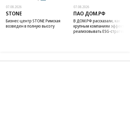
07.08.2026
07.08.2026
STONE
ПАО ДОМ.РФ
Бизнес-центр STONE Римская
В ДОМ.РФ рассказали, как
возведен в полную высоту
крупным компаниям эффектив
реализовывать ESG-стратегию
Благотворительный фонд
18+ реклама
О «Коммерсанте»
Android
Архив
Обратная связь
Контакты
Правовая информация
Реклама
E-mail рассылки
Вакансии