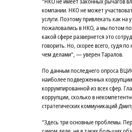
"НКО не имеет законных рычагов в
компании. НКО не может участвова
услуги. Поэтому привлекать как на 
пожаловались в НКО, а мы потом пос
какой сфере развернется это сотру
говорить. Но, скорее всего, судя п
чем делами", — уверен Таралов.
По данным последнего опроса ВЦИО
наиболее подверженных коррупции.
коррумпированной из всех сфер. Гл
коррупции, сколько в некомпетентн
стратегических коммуникаций Дмит
"Здесь три основные проблемы. Пер
самом деле, не в таких больших об