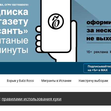
Реклама в «Ъ» www.kommersant.ru/ad
Взрыв у Balzi Rossi
Мигранты в Испании
Навстречу выборам
с
правилами использования куки