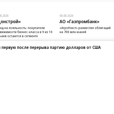
08.2026
06.08.2026
онстрой»
АО «Газпромбанк»
нд на лояльность: покупатели
«АгроНэкст» разместил облигаций
вижимости бизнес-класса в 9 из 10
на 700 млн юаней
чаев остаются в сегменте
л первую после перерыва партию долларов от США
санте»
Реклама
Обратная связь
Вакансии
Правовая информация
Android
E-mail рассылки
реулок д. 41,
тел. +7 (495) 797-69-70.
Партнерские проекты/матери
«Промо» и «Официальное со
а: kommersant.ru) зарегистрировано
нформационных технологий
На kommersant.ru применяют