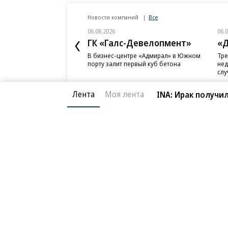
Новости компаний
Все
06.08.2026
06.
ГК «Галс-Девелопмент»
«Д
В бизнес-центре «Адмирал» в Южном
Тре
порту залит первый куб бетона
нед
слу
Лента
Моя лента
INA: Ирак получи
Благотворительный фонд
О «Коммер
Архив
Контакты
18+ реклама
© АО «Коммерсантъ». 127006, Москва, Оружейный пе
Сетевое издание «Коммерсантъ» (доменное имя сайт
Федеральной службой по надзору в сфере связи, и