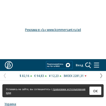
Реклама в «Ъ» www.kommersant.ru/ad
Коммерсантъ
Вход
$ 82,16
€ 94,83
¥ 12,23
IMOEX 2281,31
Предыдущая
С
страница
с
Оставаясь на сайте, вы соглашаетесь с
правилами использования
ОК
куки
Украина