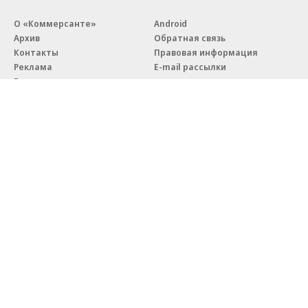
О «Коммерсанте»
Android
Архив
Обратная связь
Контакты
Правовая информация
Реклама
E-mail рассылки
Вакансии
18+
© АО «Коммерсантъ». 127006, Москва, Оружейный переулок д. 41,
тел. +7 (495) 797-69-70.
Сетевое издание «Коммерсантъ» (доменное имя сайта:
kommersant.ru) зарегистрировано Федеральной службой
по надзору в сфере связи, информационных технологий и массовых
коммуникаций (Роскомнадзор), регистрационный номер и дата
принятия решения о регистрации: серия
Эл № ФС77-76922
от 11 октября 2019 г.
Партнерские проекты/материалы, новости компаний, материалы
с пометкой «Промо» и «Официальное сообщение» опубликованы
на коммерческой основе.