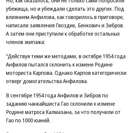
Но, как оказалось, они не только сами попросили
убежища, но и убеждали сделать это других. Под
влиянием Анфилова, как говорилось в приговоре,
написали заявления Гвоздик, Бенкович и Зибров.
А затем они приступили к обработке остальных
членов экипажа:
"Действуя теми же методами, в октябре 1954 года
Анфилов пытался склонить к измене Родине
моториста Карпова. Однако Карпов категорически
отверг домогательства Анфилова.
В сентябре 1954 года Анфилов и Зибров по
заданию чанкайшиста Гао склонили к измене
Родине матроса Калмазана, за что получили от
Гао по 1000 юаней.