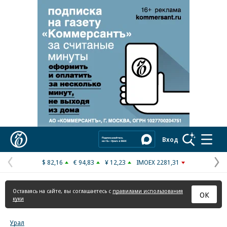
Реклама в «Ъ» www.kommersant.ru/ad
Коммерсантъ
Вход
$ 82,16
€ 94,83
¥ 12,23
IMOEX 2281,31
Предыдущая
С
страница
с
Оставаясь на сайте, вы соглашаетесь с
правилами использования
ОК
куки
Урал