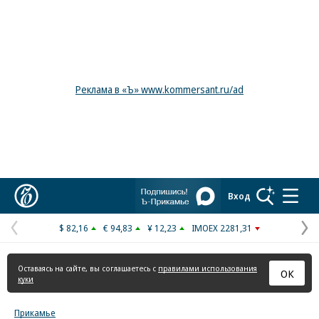
Реклама в «Ъ» www.kommersant.ru/ad
Коммерсантъ
Вход
$ 82,16
€ 94,83
¥ 12,23
IMOEX 2281,31
Предыдущая
С
страница
с
Оставаясь на сайте, вы соглашаетесь с
правилами использования
ОК
куки
Прикамье