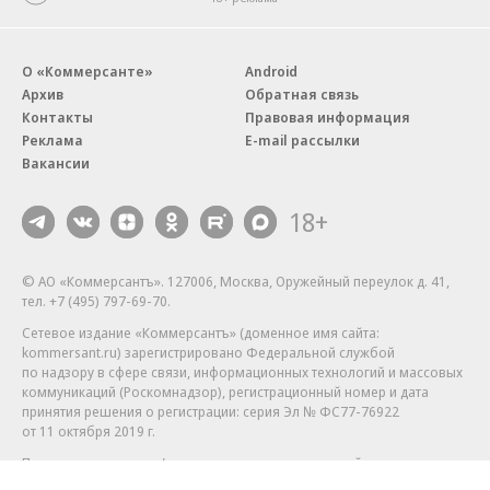
О «Коммерсанте»
Android
Архив
Обратная связь
Контакты
Правовая информация
Реклама
E-mail рассылки
Вакансии
18+
© АО «Коммерсантъ». 127006, Москва, Оружейный переулок д. 41,
тел. +7 (495) 797-69-70.
Сетевое издание «Коммерсантъ» (доменное имя сайта:
kommersant.ru) зарегистрировано Федеральной службой
по надзору в сфере связи, информационных технологий и массовых
коммуникаций (Роскомнадзор), регистрационный номер и дата
принятия решения о регистрации: серия
Эл № ФС77-76922
от 11 октября 2019 г.
Партнерские проекты/материалы, новости компаний, материалы
с пометкой «Промо» и «Официальное сообщение» опубликованы