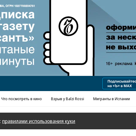
Реклама в «Ъ» www.kommersant.ru/ad
Что посмотреть в кино
Взрыв у Balzi Rossi
Мигранты в Испании
с
правилами использования куки