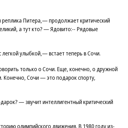
я реплика Питера,— продолжает критический
еликий, а тут кто? — Ядовито:-- Рядовые
 легкой улыбкой,— встает теперь в Сочи.
оворить только о Сочи. Еще, конечно, о дружной
и. Конечно, Сочи — это подарок спорту,
одарок? — звучит интеллигентный критический
сторию олимпийского движения. В 1980 году из-