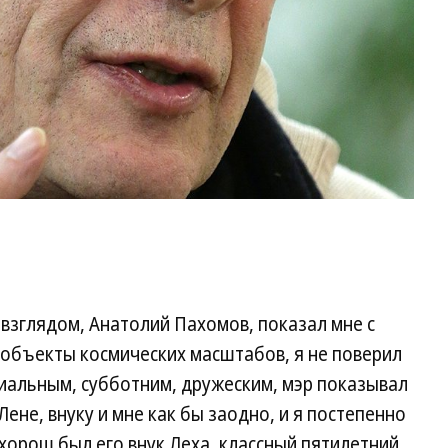
 взглядом, Анатолий Пахомов, показал мне с
объекты космических масштабов, я не поверил
иальным, субботним, дружеским, мэр показывал
Лене, внуку и мне как бы заодно, и я постепенно
 хорош был его внук Леха, классный пятилетний