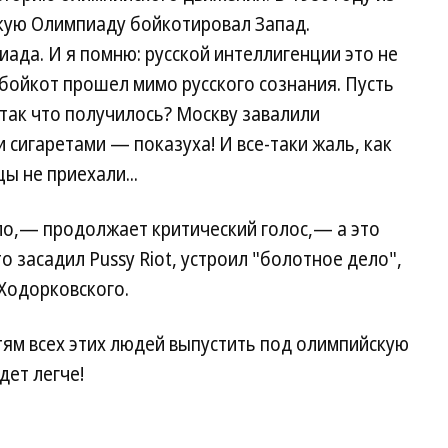
скую Олимпиаду бойкотировал Запад.
ада. И я помню: русской интеллигенции это не
 бойкот прошел мимо русского сознания. Пусть
 так что получилось? Москву завалили
сигаретами — показуха! И все-таки жаль, как
ы не приехали...
ло,— продолжает критический голос,— а это
то засадил Pussy Riot, устроил "болотное дело",
 Ходорковского.
стям всех этих людей выпустить под олимпийскую
дет легче!