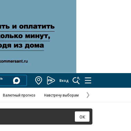
Вход
Коммерсантъ
FM
Валютный прогноз
Навстречу выборам
Скандал в FIFA
Названия опе
Колесников
Следующая
страница
ОК