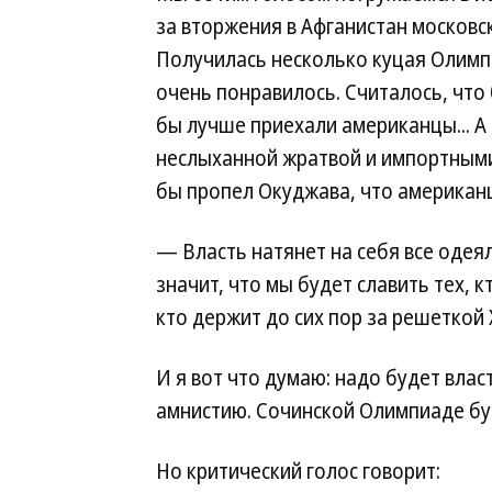
за вторжения в Афганистан москов
Получилась несколько куцая Олимпи
очень понравилось. Считалось, что
бы лучше приехали американцы... А
неслыханной жратвой и импортными 
бы пропел Окуджава, что американц
— Власть натянет на себя все одея
значит, что мы будет славить тех, к
кто держит до сих пор за решеткой
И я вот что думаю: надо будет вла
амнистию. Сочинской Олимпиаде бу
Но критический голос говорит: