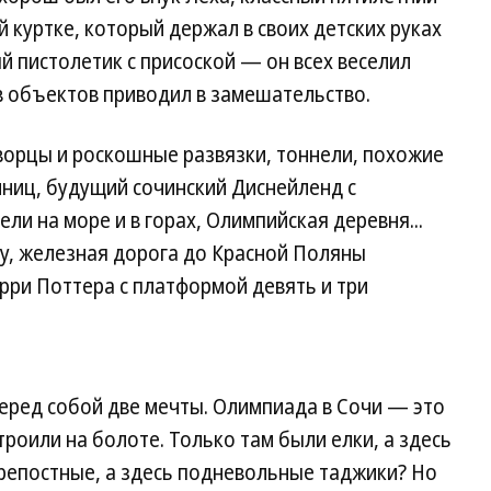
 куртке, который держал в своих детских руках
 пистолетик с присоской — он всех веселил
в объектов приводил в замешательство.
ворцы и роскошные развязки, тоннели, похожие
иниц, будущий сочинский Диснейленд с
ли на море и в горах, Олимпийская деревня...
Ну, железная дорога до Красной Поляны
рри Поттера с платформой девять и три
перед собой две мечты. Олимпиада в Сочи — это
строили на болоте. Только там были елки, а здесь
крепостные, а здесь подневольные таджики? Но