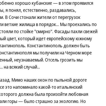
особенно хорошо кубанские — в этом проявился
ы, я понял, естественно, раздавались,
. В Сочи стонали жители от перегрузок
ти ветхие жилища в порядок... Мы проехались по
стояли по стойке "смирно". Фасады пахли свежей
ный цвет, который идет европейскому южному
нстантинополь. Константинополь должен быть
Константинополя мы получили на Черном море
енный, неузнаваемый. Отсель грозить мы
. на всякий случай...
назад. Мимо наших окон по пыльной дороге
се это напоминало какой-то итальянский
 которого должна была произойти любовная
вали горы — было страшно за экологию. Но