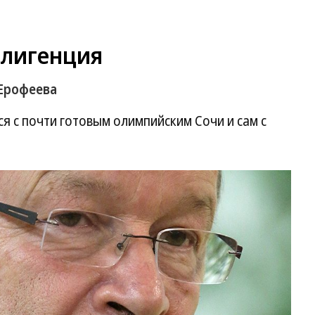
ллигенция
Ерофеева
 с почти готовым олимпийским Сочи и сам с