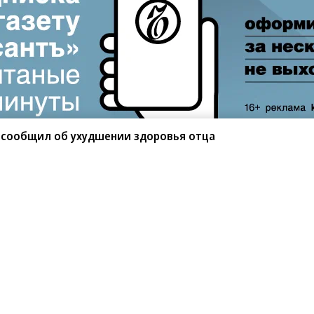
 сообщил об ухудшении здоровья отца
санте»
Реклама
Обратная связь
Вакансии
Правовая информация
Android
E-mail рассылки
реулок д. 41,
тел. +7 (495) 797-69-70.
Партнерские проекты/матери
«Промо» и «Официальное со
а: kommersant.ru) зарегистрировано
нформационных технологий
На kommersant.ru применяют