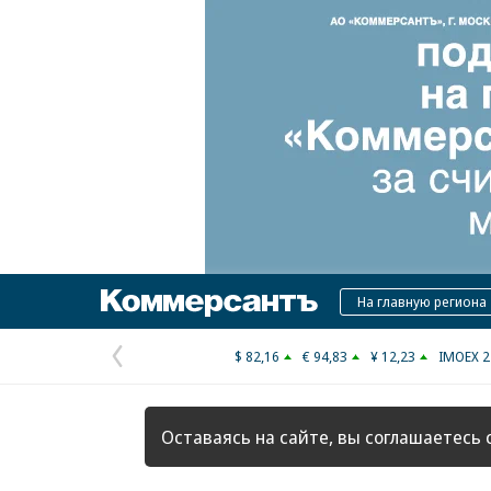
Коммерсантъ
На главную региона
$ 82,16
€ 94,83
¥ 12,23
IMOEX 2
Предыдущая
страница
Оставаясь на сайте, вы соглашаетесь 