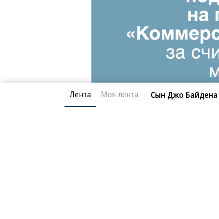
Лента
Моя лента
Сын Джо Байдена
Благотворительный фонд
О «Коммер
Архив
Контакты
18+ реклама
© АО «Коммерсантъ». 127006, Москва, Оружейный пе
Сетевое издание «Коммерсантъ» (доменное имя сайт
Федеральной службой по надзору в сфере связи, и