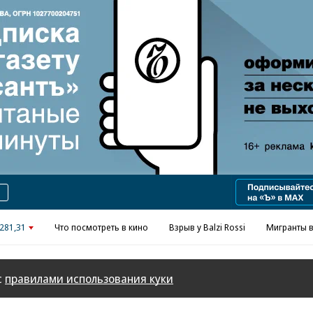
Реклама в «Ъ» www.kommersant.ru/ad
281,31
Что посмотреть в кино
Взрыв у Balzi Rossi
Мигранты в
с
правилами использования куки