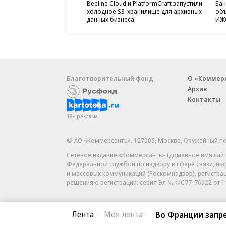
Beeline Cloud и PlatformCraft запустили
Бан
холодное S3-хранилище для архивных
объ
данных бизнеса
ИЖС
Благотворительный фонд
О «Коммер
Архив
Контакты
18+ реклама
© АО «Коммерсантъ». 127006, Москва, Оружейный пе
Сетевое издание «Коммерсантъ» (доменное имя сайт
Федеральной службой по надзору в сфере связи, и
и массовых коммуникаций (Роскомнадзор), регистра
решения о регистрации: серия
Эл № ФС77-76922
от 1
Лента
Моя лента
Во Франции запр