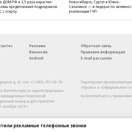
к ДОМ.РФ в 2,5 раза нарастил
Новосибирск, Сургут и Южно-
емы кредитования подрядчиков
Сахалинск — в лидерах по активнос
 с эскроу
реализации ГЧП
санте»
Реклама
Обратная связь
Вакансии
Правовая информация
Android
E-mail рассылки
реулок д. 41,
тел. +7 (495) 797-69-70.
Партнерские проекты/матери
«Промо» и «Официальное со
а: kommersant.ru) зарегистрировано
нформационных технологий
На kommersant.ru применяют
ционный номер и дата принятия
1 октября 2019 г.
етили рекламные телефонные звонки