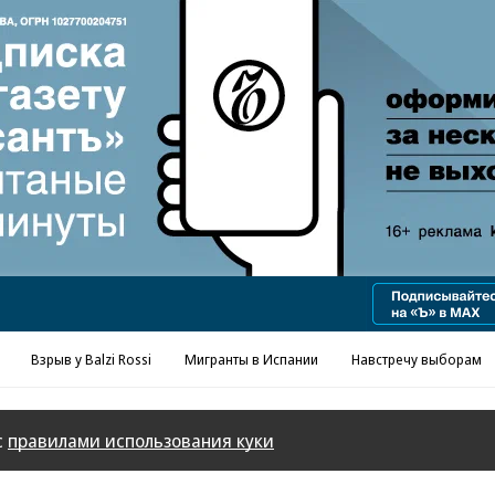
Реклама в «Ъ» www.kommersant.ru/ad
Взрыв у Balzi Rossi
Мигранты в Испании
Навстречу выборам
с
правилами использования куки