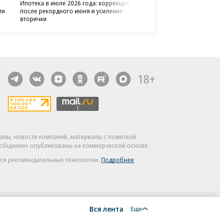
Ипотека в июле 2026 года: коррекция
Каждый третий клиент вы
Депозитный портфель 
Сервис Альфа-банка вош
Рыночная ипотека дости
ЦУ, ФББ МГУ, BIOCAD и Ge
Альфа-банк и «Авито» р
ти
после рекордного июня и усиление
STONE Office Дизайн для
вырос на 29% в первом 
лучших для руководителе
за два года
набор в магистратуру «И
партнерство и предложил
вторички
дизайн-проекта
2026 года
среднего бизнеса
суперкешбэк
18+
алы, новости компаний, материалы с пометкой
общение» опубликованы на коммерческой основе.
ся рекомендательные технологии.
Подробнее
Вся лента
Еще