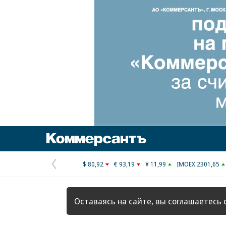
Коммерсантъ
$ 80,92
€ 93,19
¥ 11,99
IMOEX 2301,65
Предыдущая
страница
Оставаясь на сайте, вы соглашаетесь 