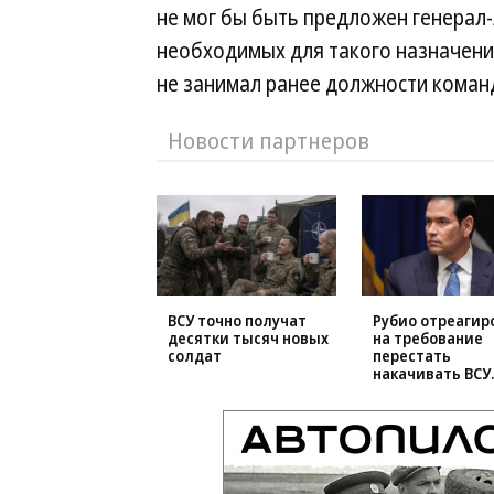
не мог бы быть предложен генерал-
необходимых для такого назначени
не занимал ранее должности коман
Новости партнеров
ВСУ точно получат
Рубио отреагир
десятки тысяч новых
на требование
солдат
перестать
накачивать ВСУ
оружием