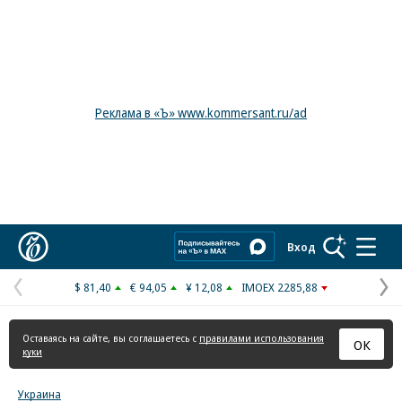
Реклама в «Ъ» www.kommersant.ru/ad
Коммерсантъ
Вход
$ 81,40
€ 94,05
¥ 12,08
IMOEX 2285,88
Предыдущая
С
страница
с
Оставаясь на сайте, вы соглашаетесь с
правилами использования
ОК
куки
Украина