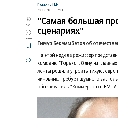
Радио «Ъ FM»
20.10.2013, 17:11
"Самая большая про
338
сценариях"
5 мин.
Тимур Бекмамбетов об отечеств
На этой неделе режиссер представ
комедию "Горько". Одну из главных 
ленты решили утроить тихую, европ
чиновник, требует шумного застол
обозреватель "Коммерсантъ FM" А