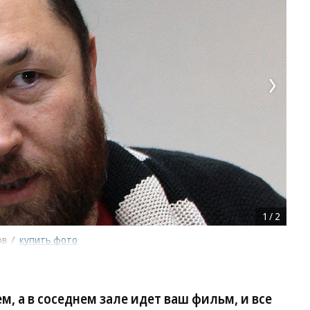
1
/
2
ов
/
купить фото
м, а в соседнем зале идет ваш фильм, и все