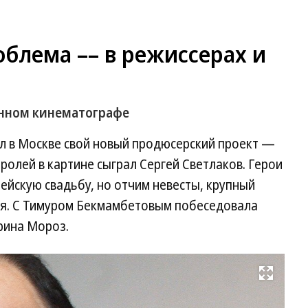
блема –– в режиссерах и
енном кинематографе
ил в Москве свой новый продюсерский проект —
ролей в картине сыграл Сергей Светлаков. Герои
ейскую свадьбу, но отчим невесты, крупный
ья. С Тимуром Бекмамбетовым побеседовала
рина Мороз.
Развернуть на весь экран