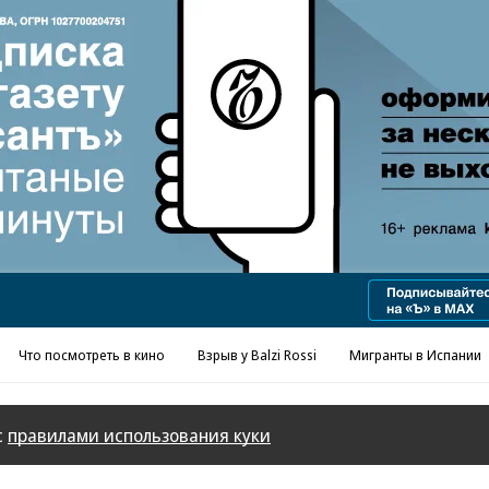
Реклама в «Ъ» www.kommersant.ru/ad
Что посмотреть в кино
Взрыв у Balzi Rossi
Мигранты в Испании
с
правилами использования куки