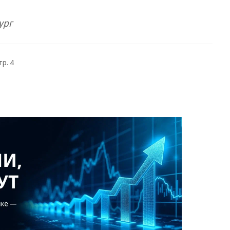
ург
тр. 4