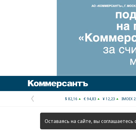
Коммерсантъ
$ 82,16
€ 94,83
¥ 12,23
IMOEX 2
Предыдущая
страница
Оставаясь на сайте, вы соглашаетесь 