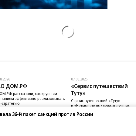
08.2026
07.08.2026
АО ДОМ.РФ
«Сервис путешествий
Туту»
ОМ.РФ рассказали, как крупным
паниям эффективно реализовывать
Сервис путешествий «Туту»
-стратегию
и «Нетмонет» поддержат лучших
сотрудников российских отелей
вела 36-й пакет санкций против России