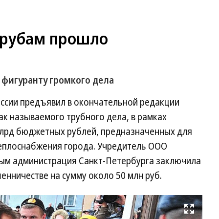
трубам прошло
фигуранту громкого дела
ссии предъявил в окончательной редакции
ак называемого трубного дела, в рамках
млрд бюджетных рублей, предназначенных для
теплоснабжения города. Учредитель ООО
рым администрация Санкт-Петербурга заключила
енничестве на сумму около 50 млн руб.
Развернуть на весь экран