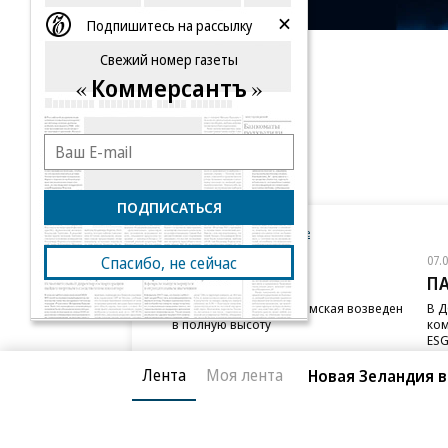
Подпишитесь на рассылку
Свежий номер газеты
Коммерсантъ
ПОДПИСАТЬСЯ
Новости компаний
Все
07.08.2026
07.
Спасибо, не сейчас
STONE
П
Бизнес-центр STONE Римская возведен
В Д
в полную высоту
ком
ESG
Лента
Моя лента
Новая Зеландия в