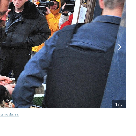
1
/
3
пить фото