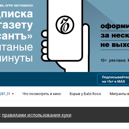
Реклама в «Ъ» www.kommersant.ru/ad
281,31
Что посмотреть в кино
Взрыв у Balzi Rossi
Мигранты в
с
правилами использования куки