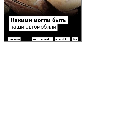
Фото: Коммерсантъ / Дмитрий Духанин
/
купить фото