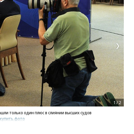
1
/
2
шли только один плюс в слиянии высших судов
купить фото