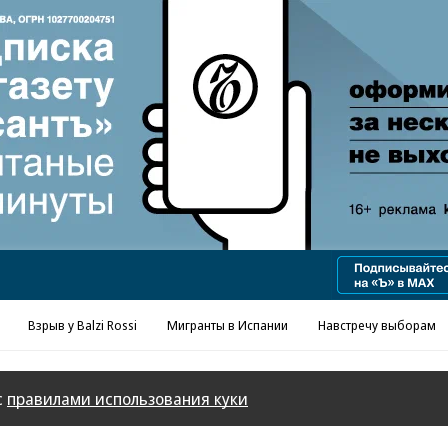
Реклама в «Ъ» www.kommersant.ru/ad
Взрыв у Balzi Rossi
Мигранты в Испании
Навстречу выборам
с
правилами использования куки