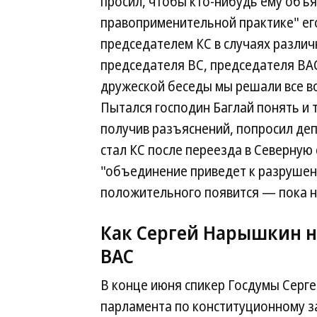
просил, чтобы кто-нибудь ему объяс
правоприменительной практике" его
председателем КС в случаях различ
председателя ВС, председателя ВАС
дружеской беседы мы решали все во
Пытался господин Баглай понять и т
получив разъяснений, попросил де
стал КС после переезда в Северную 
"объединение приведет к разрушени
положительного появится — пока ни
Как Сергей Нарышкин н
ВАС
В конце июня спикер Госдумы Серг
парламента по конституционному з