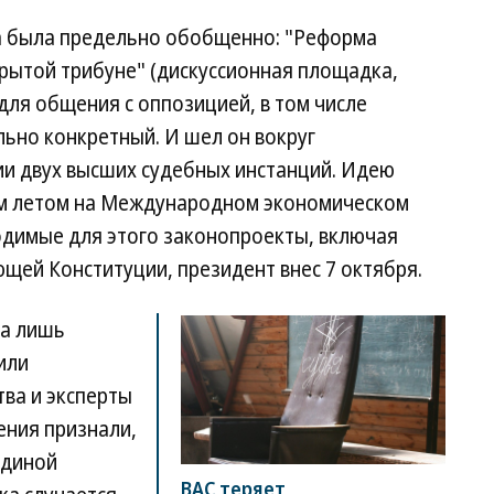
а была предельно обобщенно: "Реформа
крытой трибуне" (дискуссионная площадка,
ля общения с оппозицией, в том числе
ьно конкретный. И шел он вокруг
ии двух высших судебных инстанций. Идею
м летом на Международном экономическом
одимые для этого законопроекты, включая
ющей Конституции, президент внес 7 октября.
ра лишь
или
ва и эксперты
ения признали,
единой
ВАС теряет