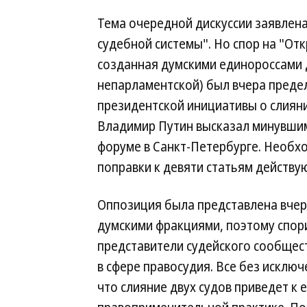
Тема очередной дискуссии заявлен
судебной системы". Но спор на "От
созданная думскими единороссами д
непарламентской) был вчера предел
президентской инициативы о слиян
Владимир Путин высказал минувши
форуме в Санкт-Петербурге. Необх
поправки к девяти статьям действу
Оппозиция была представлена вче
думскими фракциями, поэтому спор
представители судейского сообщест
в сфере правосудия. Все без исключ
что слияние двух судов приведет к 