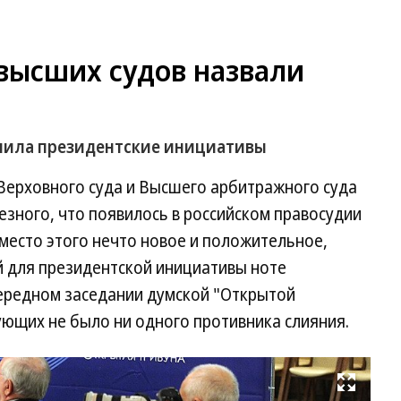
высших судов назвали
енила президентские инициативы
Верховного суда и Высшего арбитражного суда
зного, что появилось в российском правосудии
вместо этого нечто новое и положительное,
й для президентской инициативы ноте
чередном заседании думской "Открытой
ующих не было ни одного противника слияния.
Развернуть на весь экран