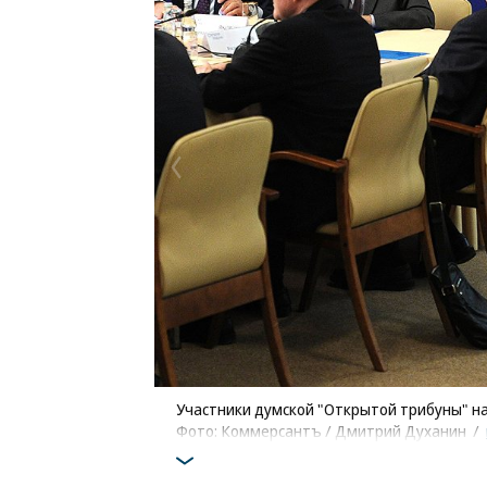
Участники думской "Открытой трибуны" на
Фото: Коммерсантъ / Дмитрий Духанин
/