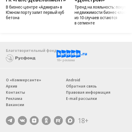
В бизнес-центре «Адмирал» в
Тренд на лояльность: покупат
Южном порту залит первый куб
недвижимости бизнес-класса в
бетона
из 10 случаев остаются
в сегменте
Благотворительный фонд
18+ реклама
О «Коммерсанте»
Android
Архив
Обратная связь
Контакты
Правовая информация
Реклама
E-mail рассылки
Вакансии
18+