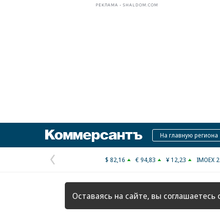
РЕКЛАМА • SHALDOM.COM
Коммерсантъ
На главную региона
$ 82,16
€ 94,83
¥ 12,23
IMOEX 2
Предыдущая
страница
Оставаясь на сайте, вы соглашаетесь 