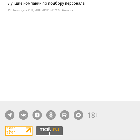
Лучшие компании по подбору персонала
ИП Голомидов Ю. В., ИНН 281816407127. Реклама
18+