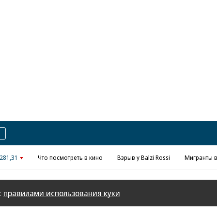
Реклама в «Ъ» www.kommersant.ru/ad
281,31
Что посмотреть в кино
Взрыв у Balzi Rossi
Мигранты в
с
правилами использования куки