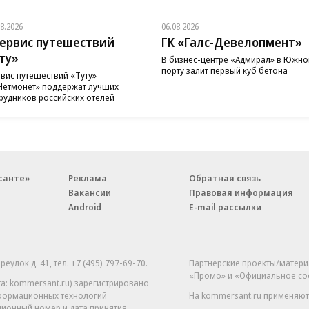
08.2026
06.08.2026
ервис путешествий
ГК «Галс-Девелопмент»
ту»
В бизнес-центре «Адмирал» в Южн
порту залит первый куб бетона
вис путешествий «Туту»
Нетмонет» поддержат лучших
рудников российских отелей
санте»
Реклама
Обратная связь
Вакансии
Правовая информация
Android
E-mail рассылки
реулок д. 41,
тел. +7 (495) 797-69-70.
Партнерские проекты/матери
«Промо» и «Официальное со
а: kommersant.ru) зарегистрировано
нформационных технологий
На kommersant.ru применяют
ционный номер и дата принятия