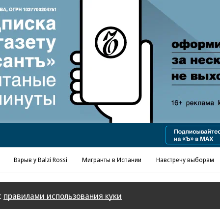
Реклама в «Ъ» www.kommersant.ru/ad
Взрыв у Balzi Rossi
Мигранты в Испании
Навстречу выборам
с
правилами использования куки