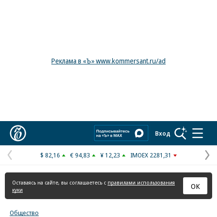
Реклама в «Ъ» www.kommersant.ru/ad
Коммерсантъ
Вход
$ 82,16
€ 94,83
¥ 12,23
IMOEX 2281,31
Предыдущая
С
страница
с
Оставаясь на сайте, вы соглашаетесь с
правилами использования
ОК
куки
Общество