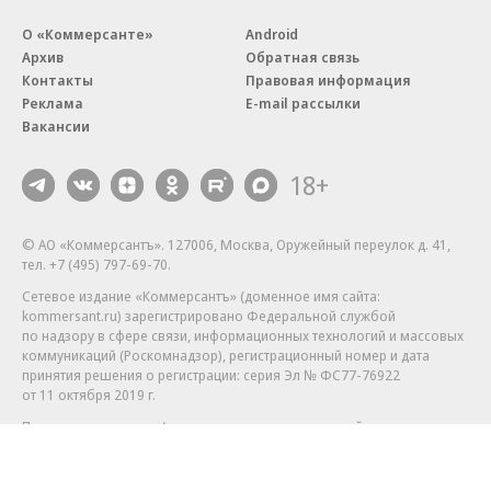
О «Коммерсанте»
Android
Архив
Обратная связь
Контакты
Правовая информация
Реклама
E-mail рассылки
Вакансии
18+
© АО «Коммерсантъ». 127006, Москва, Оружейный переулок д. 41,
тел. +7 (495) 797-69-70.
Сетевое издание «Коммерсантъ» (доменное имя сайта:
kommersant.ru) зарегистрировано Федеральной службой
по надзору в сфере связи, информационных технологий и массовых
коммуникаций (Роскомнадзор), регистрационный номер и дата
принятия решения о регистрации: серия
Эл № ФС77-76922
от 11 октября 2019 г.
Партнерские проекты/материалы, новости компаний, материалы
с пометкой «Промо» и «Официальное сообщение» опубликованы
на коммерческой основе.