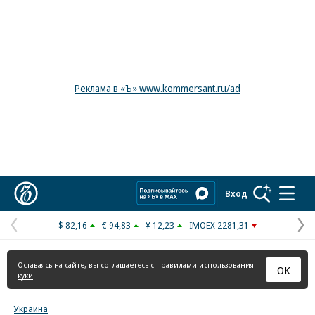
Реклама в «Ъ» www.kommersant.ru/ad
Коммерсантъ
Вход
$ 82,16
€ 94,83
¥ 12,23
IMOEX 2281,31
Предыдущая
С
страница
с
Оставаясь на сайте, вы соглашаетесь с
правилами использования
ОК
куки
Украина