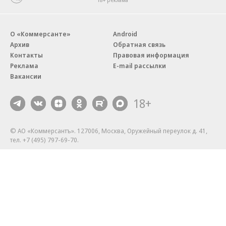
О «Коммерсанте»
Android
Архив
Обратная связь
Контакты
Правовая информация
Реклама
E-mail рассылки
Вакансии
18+
© АО «Коммерсантъ». 127006, Москва, Оружейный переулок д. 41,
тел. +7 (495) 797-69-70.
Сетевое издание «Коммерсантъ» (доменное имя сайта:
kommersant.ru) зарегистрировано Федеральной службой
по надзору в сфере связи, информационных технологий и массовых
коммуникаций (Роскомнадзор), регистрационный номер и дата
принятия решения о регистрации: серия
Эл № ФС77-76922
от 11 октября 2019 г.
Партнерские проекты/материалы, новости компаний, материалы
с пометкой «Промо» и «Официальное сообщение» опубликованы