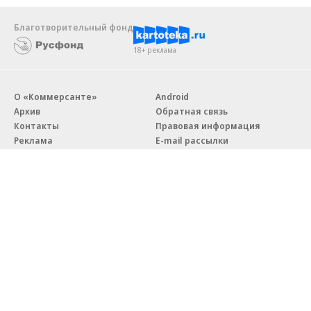
Благотворительный фонд
18+ реклама
О «Коммерсанте»
Android
Архив
Обратная связь
Контакты
Правовая информация
Реклама
E-mail рассылки
Вакансии
18+
© АО «Коммерсантъ». 127006, Москва, Оружейный переулок д. 41,
тел. +7 (495) 797-69-70.
Сетевое издание «Коммерсантъ» (доменное имя сайта:
kommersant.ru) зарегистрировано Федеральной службой
по надзору в сфере связи, информационных технологий и массовых
коммуникаций (Роскомнадзор), регистрационный номер и дата