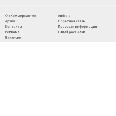
О «Коммерсанте»
Android
Архив
Обратная связь
Контакты
Правовая информация
Реклама
E-mail рассылки
Вакансии
18+
© АО «Коммерсантъ». 127006, Москва, Оружейный переулок д. 41,
тел. +7 (495) 797-69-70.
Сетевое издание «Коммерсантъ» (доменное имя сайта:
kommersant.ru) зарегистрировано Федеральной службой
по надзору в сфере связи, информационных технологий и массовых
коммуникаций (Роскомнадзор), регистрационный номер и дата
принятия решения о регистрации: серия
Эл № ФС77-76922
от 11 октября 2019 г.
Партнерские проекты/материалы, новости компаний, материалы
с пометкой «Промо» и «Официальное сообщение» опубликованы