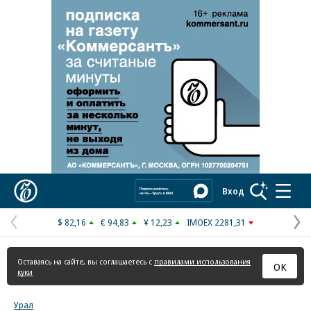
Реклама в «Ъ» www.kommersant.ru/ad
Коммерсантъ
Вход
$ 82,16
€ 94,83
¥ 12,23
IMOEX 2281,31
Предыдущая
С
страница
с
Оставаясь на сайте, вы соглашаетесь с
правилами использования
ОК
куки
Урал