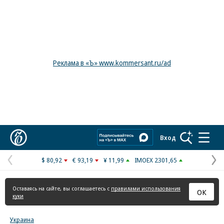
Реклама в «Ъ» www.kommersant.ru/ad
Коммерсантъ
Вход
$ 80,92
€ 93,19
¥ 11,99
IMOEX 2301,65
Предыдущая
С
страница
с
Оставаясь на сайте, вы соглашаетесь с
правилами использования
ОК
куки
Украина