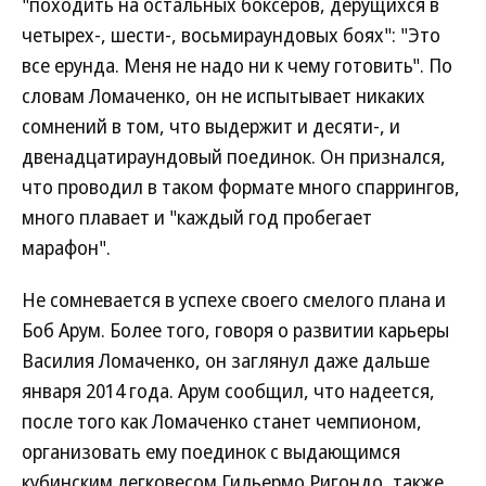
"походить на остальных боксеров, дерущихся в
четырех-, шести-, восьмираундовых боях": "Это
все ерунда. Меня не надо ни к чему готовить". По
словам Ломаченко, он не испытывает никаких
сомнений в том, что выдержит и десяти-, и
двенадцатираундовый поединок. Он признался,
что проводил в таком формате много спаррингов,
много плавает и "каждый год пробегает
марафон".
Не сомневается в успехе своего смелого плана и
Боб Арум. Более того, говоря о развитии карьеры
Василия Ломаченко, он заглянул даже дальше
января 2014 года. Арум сообщил, что надеется,
после того как Ломаченко станет чемпионом,
организовать ему поединок с выдающимся
кубинским легковесом Гильермо Ригондо, также