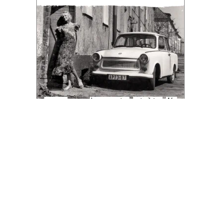
Благотворительный фонд
18+ реклама
О «Коммерсанте»
Android
Архив
Обратная связь
Контакты
Правовая информация
Реклама
E-mail рассылки