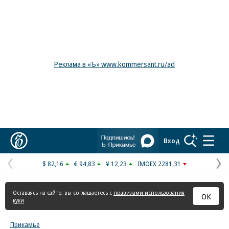
Реклама в «Ъ» www.kommersant.ru/ad
Коммерсантъ
Вход
$ 82,16
€ 94,83
¥ 12,23
IMOEX 2281,31
Предыдущая
С
страница
с
Оставаясь на сайте, вы соглашаетесь с
правилами использования
ОК
куки
Прикамье