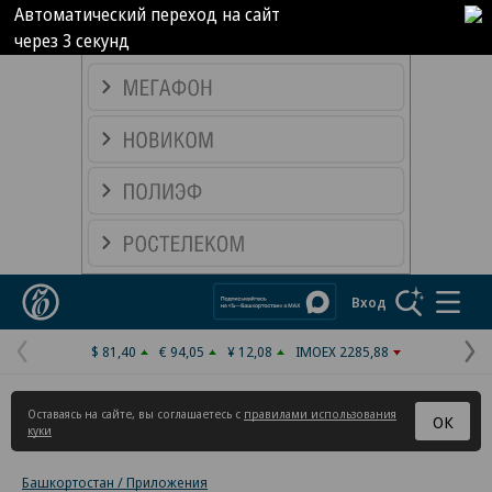
Автоматический переход на сайт
через
2
секунд
Реклама в «Ъ» www.kommersant.ru/ad
Коммерсантъ
Вход
$ 81,40
€ 94,05
¥ 12,08
IMOEX 2285,88
Предыдущая
С
страница
с
Оставаясь на сайте, вы соглашаетесь с
правилами использования
ОК
куки
Башкортостан / Приложения