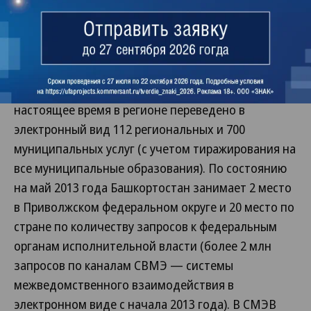
отслеживает количество и качество электронных
госуслуг в субъектах Федерации. Например, по
результатам мониторинга за 2012 год (по
состоянию на ноябрь 2012 года) Башкирия
занимала 36 место среди субъектов России. В
настоящее время в регионе переведено в
электронный вид 112 региональных и 700
муниципальных услуг (с учетом тиражирования на
все муниципальные образования). По состоянию
на май 2013 года Башкортостан занимает 2 место
в Приволжском федеральном округе и 20 место по
стране по количеству запросов к федеральным
органам исполнительной власти (более 2 млн
запросов по каналам СВМЭ — системы
межведомственного взаимодействия в
электронном виде с начала 2013 года). В СМЭВ