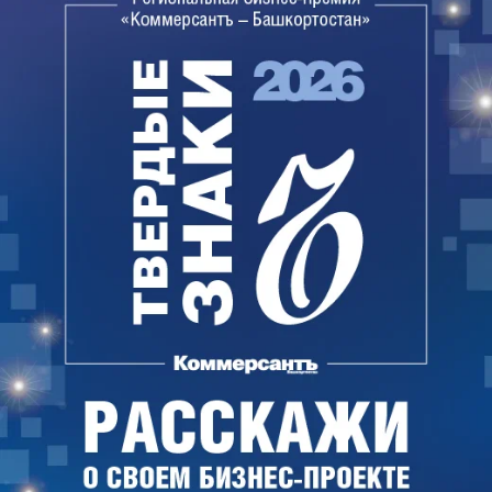
республики также отмечают, что после
широкомасштабного внедрения универсальной
электронной карты (УЭК) ожидается повышение
оказания услуг в электронном виде, так как
владельцы УЭК будут зарегистрированы на
едином портале государственных услуг (далее —
ЕПГУ) уже в момент получения УЭК.
Дополнительно на УЭК расположена усиленная
электронно–цифровая подпись, что также дает
возможность при подаче заявлений на получение
государственных услуг подтверждать свои
документы и заявления как собственноручной
подписью при подаче заявления в органе власти.
Системные вопросы
Минэкономразвития России регулярно