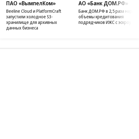
ПАО «ВымпелКом»
АО «Банк ДОМ.РФ»
Beeline Cloud и PlatformCraft
Банк ДОМ.РФ в 2,5 раза нараст
запустили холодное S3-
объемы кредитования
хранилище для архивных
подрядчиков ИЖС с эскроу
данных бизнеса
Благотворительный фонд
18+ реклама
О «Коммерсанте»
Android
Архив
Обратная связь
Контакты
Правовая информация
Реклама
E-mail рассылки
Вакансии
18+