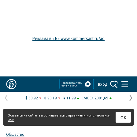
Реклама в «Ъ» www.kommersant.ru/ad
Коммерсантъ
Вход
$ 80,92
€ 93,19
¥ 11,99
IMOEX 2301,65
Предыдущая
С
страница
с
Оставаясь на сайте, вы соглашаетесь с
правилами использования
ОК
куки
Общество