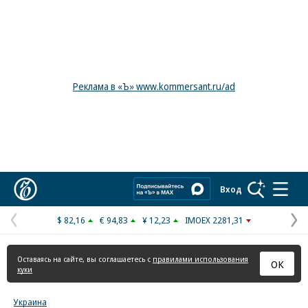
Реклама в «Ъ» www.kommersant.ru/ad
Коммерсантъ
Вход
$ 82,16
€ 94,83
¥ 12,23
IMOEX 2281,31
Предыдущая
С
страница
с
Оставаясь на сайте, вы соглашаетесь с
правилами использования
ОК
куки
Украина