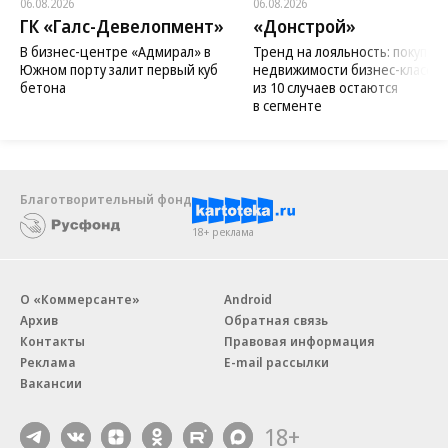
06.08.2026
06.08.2026
ГК «Галс-Девелопмент»
«Донстрой»
В бизнес-центре «Адмирал» в
Тренд на лояльность: покупат
Южном порту залит первый куб
недвижимости бизнес-класса в
бетона
из 10 случаев остаются
в сегменте
Благотворительный фонд
18+ реклама
О «Коммерсанте»
Android
Архив
Обратная связь
Контакты
Правовая информация
Реклама
E-mail рассылки
Вакансии
18+