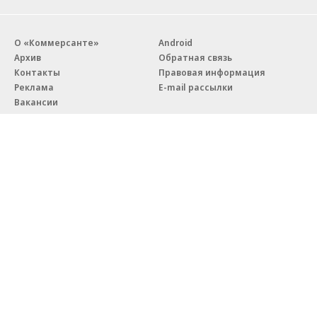
О «Коммерсанте»
Android
Архив
Обратная связь
Контакты
Правовая информация
Реклама
E-mail рассылки
Вакансии
18+
© АО «Коммерсантъ». 127006, Москва, Оружейный переулок д. 41,
тел. +7 (495) 797-69-70.
Сетевое издание «Коммерсантъ» (доменное имя сайта:
kommersant.ru) зарегистрировано Федеральной службой
по надзору в сфере связи, информационных технологий и массовых
коммуникаций (Роскомнадзор), регистрационный номер и дата
принятия решения о регистрации: серия
Эл № ФС77-76922
от 11 октября 2019 г.
Партнерские проекты/материалы, новости компаний, материалы
с пометкой «Промо» и «Официальное сообщение» опубликованы