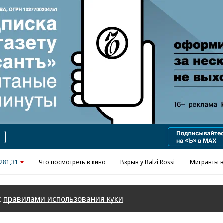
Реклама в «Ъ» www.kommersant.ru/ad
281,31
Что посмотреть в кино
Взрыв у Balzi Rossi
Мигранты в
с
правилами использования куки