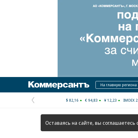
Коммерсантъ
На главную региона
$ 82,16
€ 94,83
¥ 12,23
IMOEX 2
Предыдущая
страница
Оставаясь на сайте, вы соглашаетесь 