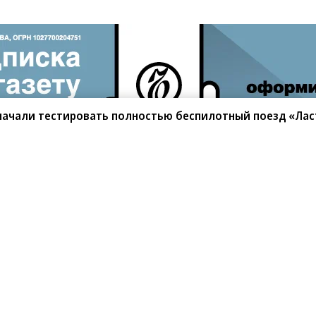
 начали тестировать полностью беспилотный поезд «Лас
санте»
Реклама
Обратная связь
Вакансии
Правовая информация
Android
E-mail рассылки