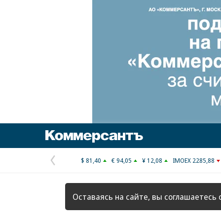
Коммерсантъ
$ 81,40
€ 94,05
¥ 12,08
IMOEX 2285,88
Предыдущая
страница
Оставаясь на сайте, вы соглашаетесь 