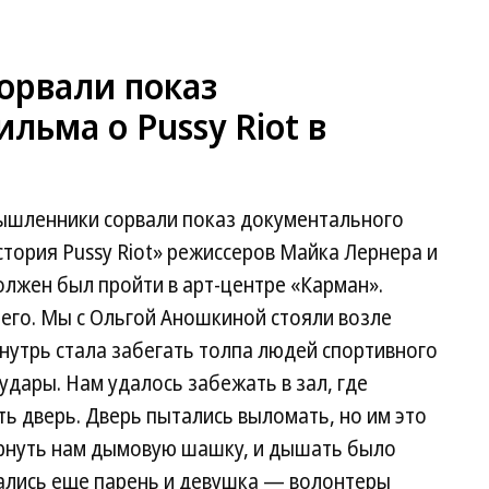
орвали показ
льма о Pussy Riot в
ышленники сорвали показ документального
тория Pussy Riot» режиссеров Майка Лернера и
лжен был пройти в арт-центре «Карман».
чего. Мы с Ольгой Аношкиной стояли возле
внутрь стала забегать толпа людей спортивного
удары. Нам удалось забежать в зал, где
ть дверь. Дверь пытались выломать, но им это
ырнуть нам дымовую шашку, и дышать было
вались еще парень и девушка — волонтеры