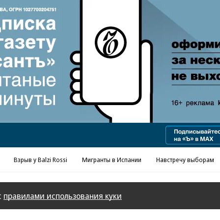
Реклама в «Ъ» www.kommersant.ru/ad
Взрыв у Balzi Rossi
Мигранты в Испании
Навстречу выборам
с
правилами использования куки