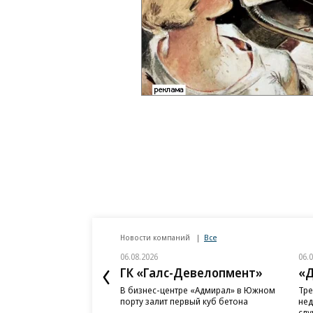
Новости компаний
Все
06.08.2026
06.
ГК «Галс-Девелопмент»
«Д
В бизнес-центре «Адмирал» в Южном
Тре
порту залит первый куб бетона
нед
слу