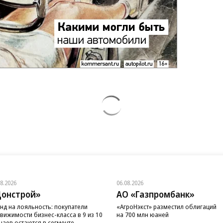
08.2026
06.08.2026
онстрой»
АО «Газпромбанк»
нд на лояльность: покупатели
«АгроНэкст» разместил облигаций
вижимости бизнес-класса в 9 из 10
на 700 млн юаней
чаев остаются в сегменте