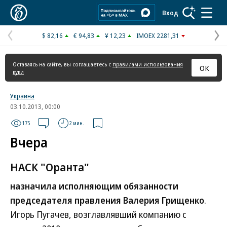
Коммерсантъ
Вход
$ 82,16
€ 94,83
¥ 12,23
IMOEX 2281,31
Предыдущая
С
страница
с
Оставаясь на сайте, вы соглашаетесь с
правилами использования
ОК
куки
Украина
03.10.2013, 00:00
175
2 мин.
Вчера
НАСК "Оранта"
назначила исполняющим обязанности
председателя правления Валерия Грищенко
.
Игорь Пугачев, возглавлявший компанию с