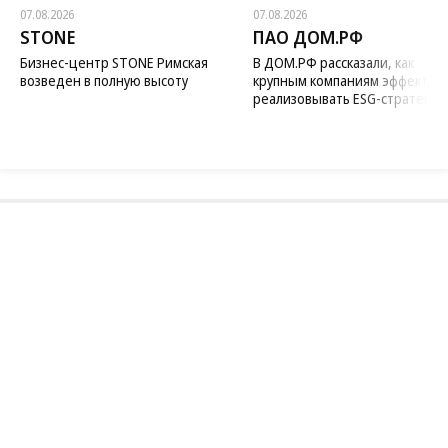
07.08.2026
07.08.2026
STONE
ПАО ДОМ.РФ
Бизнес-центр STONE Римская
В ДОМ.РФ рассказали, как
возведен в полную высоту
крупным компаниям эффектив
реализовывать ESG-стратегию
Благотворительный фонд
18+ реклама
О «Коммерсанте»
Android
Архив
Обратная связь
Контакты
Правовая информация
Реклама
E-mail рассылки
Вакансии