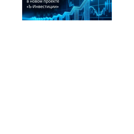
Благотворительный фонд
18+ реклама
О «Коммерсанте»
Android
Архив
Обратная связь
Контакты
Правовая информация
Реклама
E-mail рассылки
Вакансии
18+
© АО «Коммерсантъ». 127006, Москва, Оружейный переулок д. 41,
тел. +7 (495) 797-69-70.