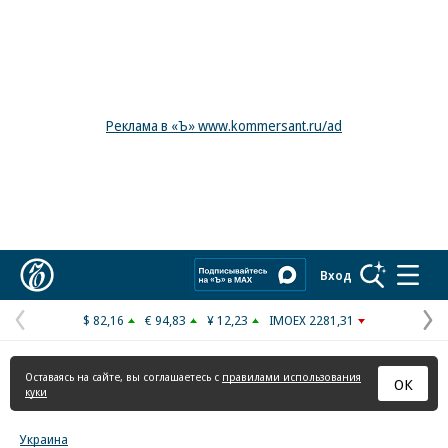
Реклама в «Ъ» www.kommersant.ru/ad
Коммерсантъ
Вход
$ 82,16
€ 94,83
¥ 12,23
IMOEX 2281,31
Предыдущая
С
страница
с
Оставаясь на сайте, вы соглашаетесь с
правилами использования
ОК
куки
Украина