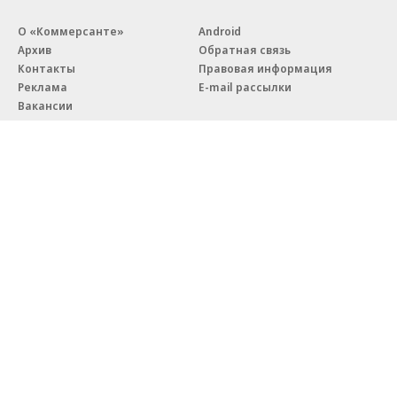
О «Коммерсанте»
Android
Архив
Обратная связь
Контакты
Правовая информация
Реклама
E-mail рассылки
Вакансии
18+
© АО «Коммерсантъ». 127006, Москва, Оружейный переулок д. 41,
тел. +7 (495) 797-69-70.
Сетевое издание «Коммерсантъ» (доменное имя сайта:
kommersant.ru) зарегистрировано Федеральной службой
по надзору в сфере связи, информационных технологий и массовых
коммуникаций (Роскомнадзор), регистрационный номер и дата
принятия решения о регистрации: серия
Эл № ФС77-76922
от 11 октября 2019 г.
Партнерские проекты/материалы, новости компаний, материалы
с пометкой «Промо» и «Официальное сообщение» опубликованы
на коммерческой основе.