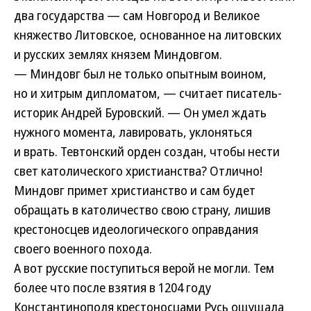
два государства — сам Новгород и Великое
княжество Литовское, основанное на литовских
и русских землях князем Миндовгом.
— Миндовг был не только опытным воином,
но и хитрым дипломатом, — считает писатель-
историк Андрей Буровский. — Он умел ждать
нужного момента, лавировать, уклоняться
и врать. Тевтонский орден создан, чтобы нести
свет католического христианства? Отлично!
Миндовг примет христианство и сам будет
обращать в католичество свою страну, лишив
крестоносцев идеологического оправдания
своего военного похода.
А вот русские поступиться верой не могли. Тем
более что после взятия в 1204 году
Константинополя крестоносцами Русь ощущала