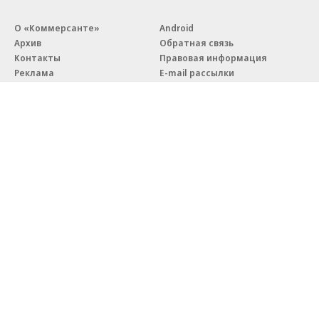
О «Коммерсанте»
Android
Архив
Обратная связь
Контакты
Правовая информация
Реклама
E-mail рассылки
Вакансии
18+
© АО «Коммерсантъ». 127006, Москва, Оружейный переулок д. 41,
тел. +7 (495) 797-69-70.
Сетевое издание «Коммерсантъ» (доменное имя сайта:
kommersant.ru) зарегистрировано Федеральной службой
по надзору в сфере связи, информационных технологий и массовых
коммуникаций (Роскомнадзор), регистрационный номер и дата
принятия решения о регистрации: серия
Эл № ФС77-76922
от 11 октября 2019 г.
Партнерские проекты/материалы, новости компаний, материалы
с пометкой «Промо» и «Официальное сообщение» опубликованы
на коммерческой основе.