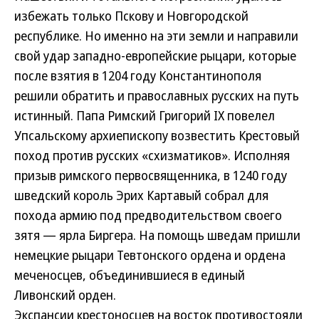
избежать только Пскову и Новгородской
республике. Но именно на эти земли и направили
свой удар западно-европейские рыцари, которые
после взятия в 1204 году Константинополя
решили обратить и православных русских на путь
истинный. Папа Римский Григорий IX повелел
Упсальскому архиепископу возвестить Крестовый
поход против русских «схизматиков». Исполняя
призыв римского первосвященника, в 1240 году
шведский король Эрих Картавый собрал для
похода армию под предводительством своего
зятя — ярла Биргера. На помощь шведам пришли
немецкие рыцари Тевтонского ордена и ордена
меченосцев, объединившиеся в единый
Ливонский орден.
Экспансии крестоносцев на восток противостояли