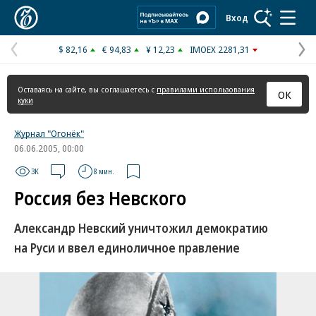
Коммерсантъ
Вход
$ 82,16
€ 94,83
¥ 12,23
IMOEX 2281,31
Предыдущая
С
страница
с
Оставаясь на сайте, вы соглашаетесь с
правилами использования
ОК
куки
Журнал "Огонёк"
06.06.2005, 00:00
3K
8 мин.
Россия без Невского
Александр Невский уничтожил демократию
на Руси и ввел единоличное правление