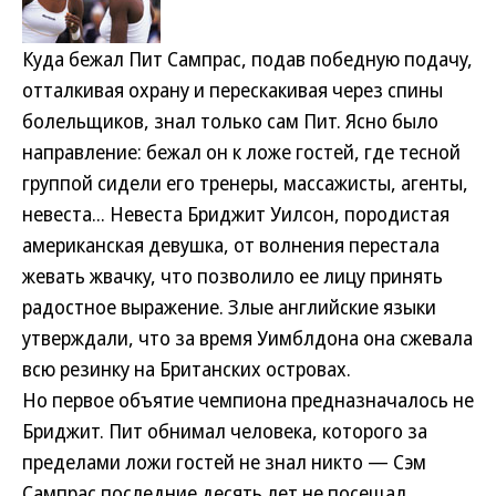
Куда бежал Пит Сампрас, подав победную подачу,
отталкивая охрану и перескакивая через спины
болельщиков, знал только сам Пит. Ясно было
направление: бежал он к ложе гостей, где тесной
группой сидели его тренеры, массажисты, агенты,
невеста... Невеста Бриджит Уилсон, породистая
американская девушка, от волнения перестала
жевать жвачку, что позволило ее лицу принять
радостное выражение. Злые английские языки
утверждали, что за время Уимблдона она сжевала
всю резинку на Британских островах.
Но первое объятие чемпиона предназначалось не
Бриджит. Пит обнимал человека, которого за
пределами ложи гостей не знал никто — Сэм
Сампрас последние десять лет не посещал