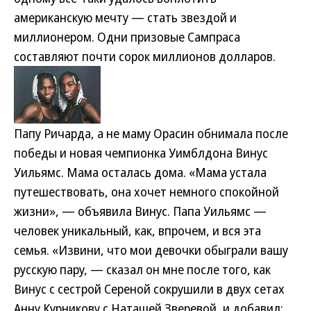
американскую мечту — стать звездой и
миллионером. Одни призовые Сампраса
составляют почти сорок миллионов долларов.
Папу Ричарда, а не маму Орасин обнимала после
победы и новая чемпионка Уимблдона Винус
Уильямс. Мама осталась дома. «Мама устала
путешествовать, она хочет немного спокойной
жизни», — объявила Винус. Папа Уильямс —
человек уникальный, как, впрочем, и вся эта
семья. «Извини, что мои девочки обыграли вашу
русскую пару, — сказал он мне после того, как
Винус с сестрой Сереной сокрушили в двух сетах
Анну Курникову с Наташей Зверевой, и добавил: