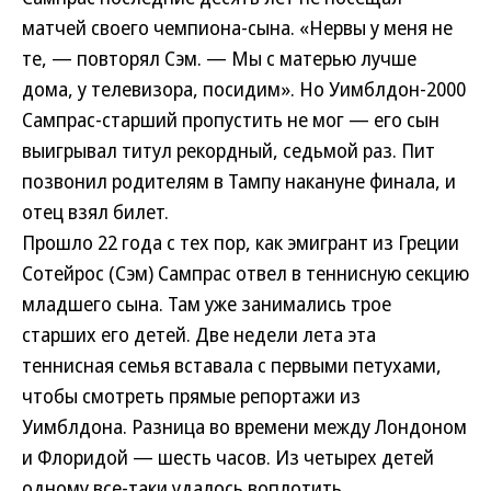
матчей своего чемпиона-сына. «Нервы у меня не
те, — повторял Сэм. — Мы с матерью лучше
дома, у телевизора, посидим». Но Уимблдон-2000
Сампрас-старший пропустить не мог — его сын
выигрывал титул рекордный, седьмой раз. Пит
позвонил родителям в Тампу накануне финала, и
отец взял билет.
Прошло 22 года с тех пор, как эмигрант из Греции
Сотейрос (Сэм) Сампрас отвел в теннисную секцию
младшего сына. Там уже занимались трое
старших его детей. Две недели лета эта
теннисная семья вставала с первыми петухами,
чтобы смотреть прямые репортажи из
Уимблдона. Разница во времени между Лондоном
и Флоридой — шесть часов. Из четырех детей
одному все-таки удалось воплотить