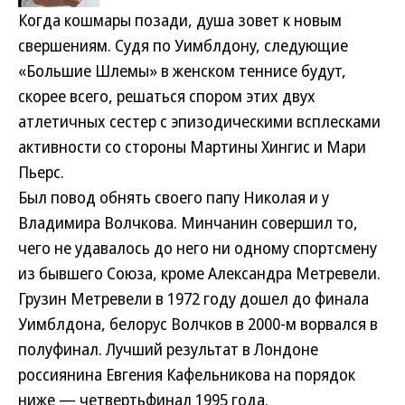
Когда кошмары позади, душа зовет к новым
свершениям. Судя по Уимблдону, следующие
«Большие Шлемы» в женском теннисе будут,
скорее всего, решаться спором этих двух
атлетичных сестер с эпизодическими всплесками
активности со стороны Мартины Хингис и Мари
Пьерс.
Был повод обнять своего папу Николая и у
Владимира Волчкова. Минчанин совершил то,
чего не удавалось до него ни одному спортсмену
из бывшего Союза, кроме Александра Метревели.
Грузин Метревели в 1972 году дошел до финала
Уимблдона, белорус Волчков в 2000-м ворвался в
полуфинал. Лучший результат в Лондоне
россиянина Евгения Кафельникова на порядок
ниже — четвертьфинал 1995 года.