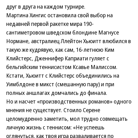
друг в друга на каждом турнире.
Мартина Хингис остановила свой выбор на
недавней первой ракетке мира 190-
сантиметровом шведском блондине Магнусе
Нормане, австралиец Ллейтон Хьюитт влюбился в
такую же кудрявую, как сам, 16-летнюю Ким
Клийстерс, Дженнифер Каприати гуляет с
бельгийским теннисистом Ксавье Малиссом.
Кстати, Хьюитт с Клийстерс объединились на
Уимблдоне в микст (смешанную пару) и при
полных аншлагах домчались до финала.
Но и насчет «производственных романов» одного
мнения не существует. Стоило Серене
целомудренно заметить, мол трудно совмещать
личную жизнь с теннисом: «Не успеешь
оглянуться, как твоя игра разваливается по