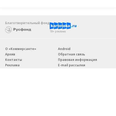
Благотворительный фонд
18+ реклама
О «Коммерсанте»
Android
Архив
Обратная связь
Контакты
Правовая информация
Реклама
E-mail рассылки
Вакансии
18+
© АО «Коммерсантъ». 127006, Москва, Оружейный переулок д. 41,
тел. +7 (495) 797-69-70.
Сетевое издание «Коммерсантъ» (доменное имя сайта:
kommersant.ru) зарегистрировано Федеральной службой